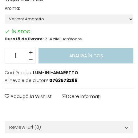
Aroma
:
ÎN STOC
Durată de livrare:
2-4 zile lucrătoare
ADAUGĂ ÎN COȘ
Cod Produs:
LUM-INI-AMARETTO
Ai nevoie de ajutor?
0763573286
Adaugă la Wishlist
Cere informații
Review-uri
(0)