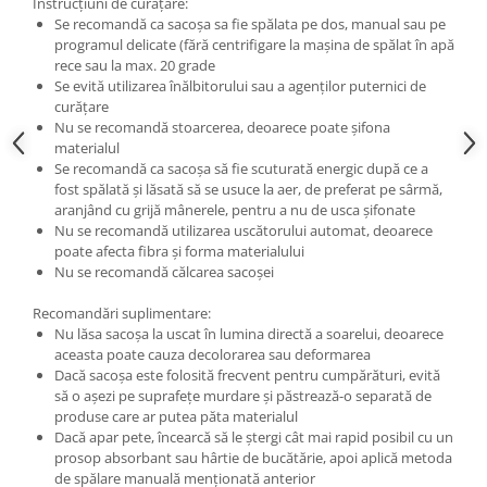
Instrucțiuni de curățare:
Se recomandă ca sacoșa sa fie spălata pe dos, manual sau pe
programul delicate (fără centrifigare la mașina de spălat în apă
rece sau la max. 20 grade
Se evită utilizarea înălbitorului sau a agenților puternici de
curățare
Nu se recomandă stoarcerea, deoarece poate șifona
materialul
Se recomandă ca sacoșa să fie scuturată energic după ce a
fost spălată și lăsată să se usuce la aer, de preferat pe sârmă,
aranjând cu grijă mânerele, pentru a nu de usca șifonate
Nu se recomandă utilizarea uscătorului automat, deoarece
poate afecta fibra și forma materialului
Nu se recomandă călcarea sacoșei
Recomandări suplimentare:
Nu lăsa sacoșa la uscat în lumina directă a soarelui, deoarece
aceasta poate cauza decolorarea sau deformarea
Dacă sacoșa este folosită frecvent pentru cumpărături, evită
să o așezi pe suprafețe murdare și păstrează-o separată de
produse care ar putea păta materialul
Dacă apar pete, încearcă să le ștergi cât mai rapid posibil cu un
prosop absorbant sau hârtie de bucătărie, apoi aplică metoda
de spălare manuală menționată anterior