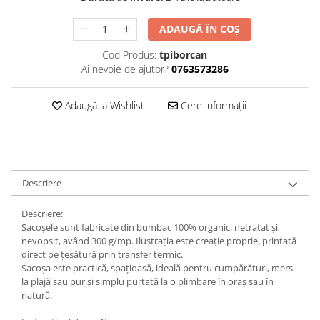
ADAUGĂ ÎN COȘ
Cod Produs:
tpiborcan
Ai nevoie de ajutor?
0763573286
Adaugă la Wishlist
Cere informații
Descriere
Descriere:
Sacoșele sunt fabricate din bumbac 100% organic, netratat și
nevopsit, având 300 g/mp. Ilustrația este creație proprie, printată
direct pe țesătură prin transfer termic.
Sacoșa este practică, spațioasă, ideală pentru cumpărături, mers
la plajă sau pur și simplu purtată la o plimbare în oraș sau în
natură.