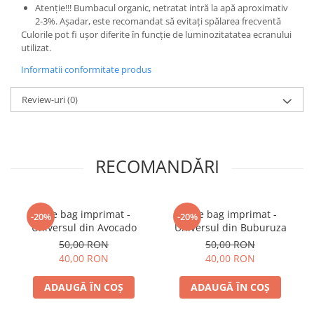
Atenție!!! Bumbacul organic, netratat intră la apă aproximativ
2-3%. Așadar, este recomandat să evitați spălarea frecventă
Culorile pot fi ușor diferite în funcție de luminozitatatea ecranului
utilizat.
Informatii conformitate produs
Review-uri
(0)
RECOMANDĂRI
Tote bag imprimat -
Tote bag imprimat -
-20%
-20%
Universul din Avocado
Universul din Buburuza
50,00 RON
50,00 RON
40,00 RON
40,00 RON
ADAUGĂ ÎN COȘ
ADAUGĂ ÎN COȘ