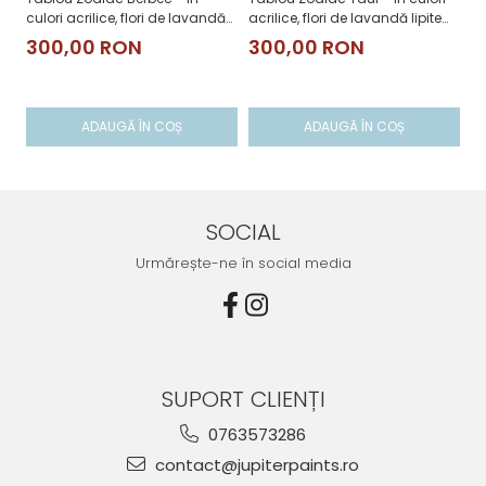
culori acrilice, flori de lavandă
acrilice, flori de lavandă lipite
cu
lipite manual
manual
li
300,00 RON
300,00 RON
3
ADAUGĂ ÎN COȘ
ADAUGĂ ÎN COȘ
SOCIAL
Urmărește-ne în social media
SUPORT CLIENȚI
0763573286
contact@jupiterpaints.ro