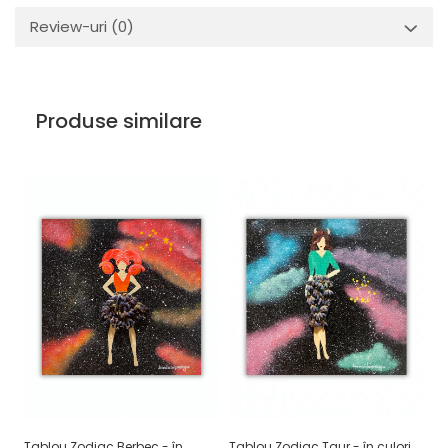
Review-uri
(0)
Produse similare
Tablou Zodiac Berbec - în
Tablou Zodiac Taur - în culori
Ta