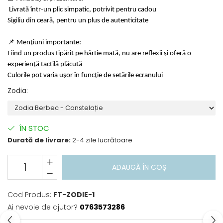
Livrată într-un plic simpatic, potrivit pentru cadou
Sigiliu din ceară, pentru un plus de autenticitate
📌 Mențiuni importante:
Fiind un produs tipărit pe hârtie mată, nu are reflexii și oferă o
experiență tactilă plăcută
Culorile pot varia ușor în funcție de setările ecranului
Zodia
:
ÎN STOC
Durată de livrare:
2-4 zile lucrătoare
ADAUGĂ ÎN COȘ
Cod Produs:
FT-ZODIE-1
Ai nevoie de ajutor?
0763573286