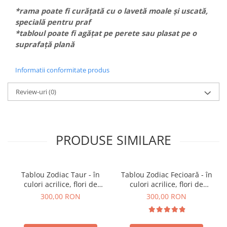
*rama poate fi curățată cu o lavetă moale și uscată,
specială pentru praf
*tabloul poate fi agățat pe perete sau plasat pe o
suprafață plană
Informatii conformitate produs
Review-uri
(0)
PRODUSE SIMILARE
Tablou Zodiac Taur - în
Tablou Zodiac Fecioară - în
culori acrilice, flori de
culori acrilice, flori de
lavandă lipite manual
lavandă lipite manual
300,00 RON
300,00 RON