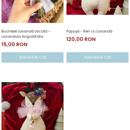
Pictate
Buchețel Lavandă Uscată –
Papușă - Ren cu Lavandă
Lavandula Angustifolia
120,00 RON
15,00 RON
ADAUGĂ ÎN COȘ
ADAUGĂ ÎN COȘ