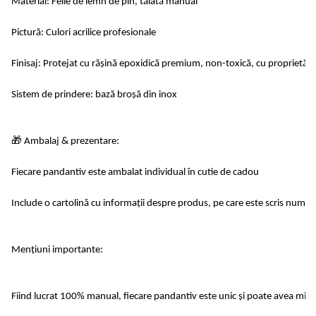
Material: Felie de lemn de pin, tăiată manual
Pictură: Culori acrilice profesionale
Finisaj: Protejat cu rășină epoxidică premium, non-toxică, cu proprietăți
Sistem de prindere: bază broșă din inox
🎁 Ambalaj & prezentare:
Fiecare pandantiv este ambalat individual în cutie de cadou
Include o cartolină cu informații despre produs, pe care este scris numel
Mențiuni importante:
Fiind lucrat 100% manual, fiecare pandantiv este unic și poate avea mici va