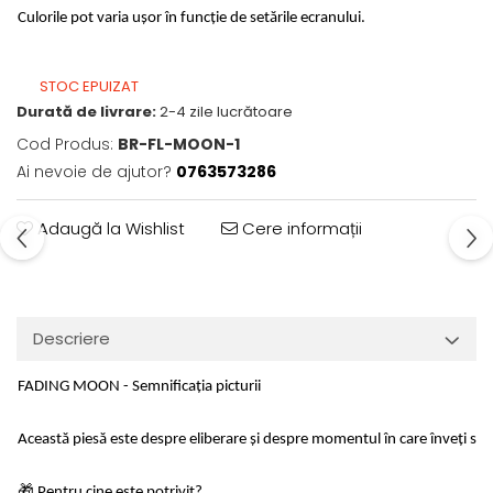
Culorile pot varia ușor în funcție de setările ecranului.
STOC EPUIZAT
Durată de livrare:
2-4 zile lucrătoare
Cod Produs:
BR-FL-MOON-1
Ai nevoie de ajutor?
0763573286
Adaugă la Wishlist
Cere informații
Descriere
FADING MOON - Semnificația picturii
Această piesă este despre eliberare și despre momentul în care înveți să laș
🎁 Pentru cine este potrivit?