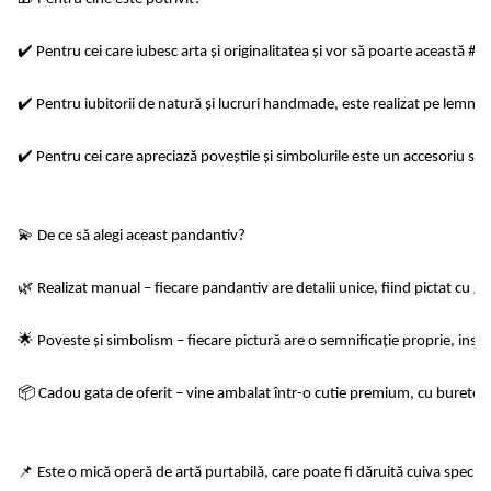
✔️ Pentru cei care iubesc arta și originalitatea și vor să poarte această #
✔️ Pentru iubitorii de natură și lucruri handmade, este realizat pe lemn n
✔️ Pentru cei care apreciază poveștile și simbolurile este un accesoriu spec
💫 De ce să alegi aceast pandantiv?
🌿 Realizat manual – fiecare pandantiv are detalii unice, fiind pictat cu gri
🌟 Poveste și simbolism – fiecare pictură are o semnificație proprie, ins
📦 Cadou gata de oferit – vine ambalat într-o cutie premium, cu burete sp
📌 Este o mică operă de artă purtabilă, care poate fi dăruită cuiva special