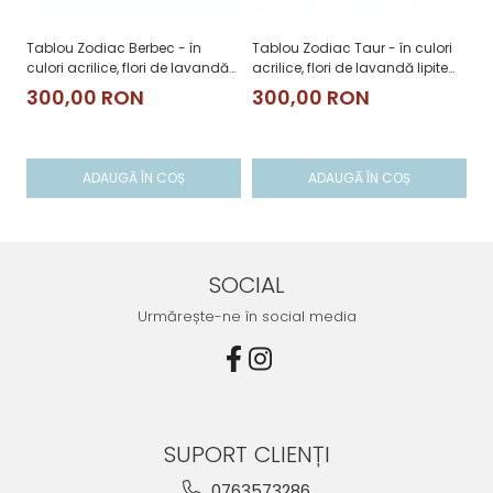
Tablou Zodiac Berbec - în
Tablou Zodiac Taur - în culori
Ta
culori acrilice, flori de lavandă
acrilice, flori de lavandă lipite
cu
lipite manual
manual
li
300,00 RON
300,00 RON
3
ADAUGĂ ÎN COȘ
ADAUGĂ ÎN COȘ
SOCIAL
Urmărește-ne în social media
SUPORT CLIENȚI
0763573286