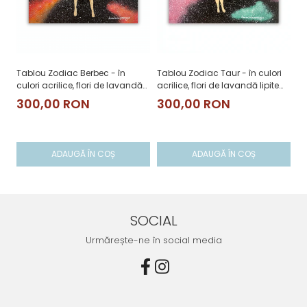
Tablou Zodiac Berbec - în
Tablou Zodiac Taur - în culori
Ta
culori acrilice, flori de lavandă
acrilice, flori de lavandă lipite
cu
lipite manual
manual
li
300,00 RON
300,00 RON
3
ADAUGĂ ÎN COȘ
ADAUGĂ ÎN COȘ
SOCIAL
Urmărește-ne în social media