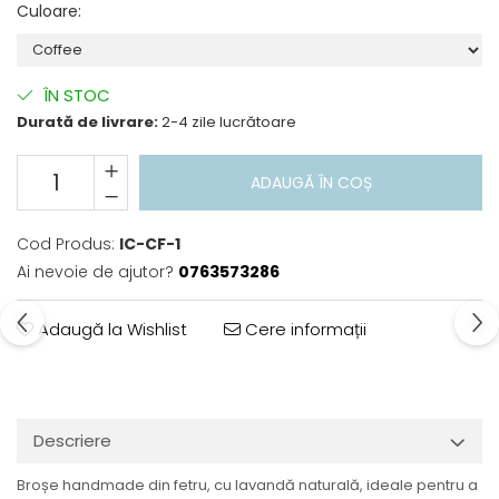
Culoare
:
ÎN STOC
Durată de livrare:
2-4 zile lucrătoare
ADAUGĂ ÎN COȘ
Cod Produs:
IC-CF-1
Ai nevoie de ajutor?
0763573286
Adaugă la Wishlist
Cere informații
Descriere
Broșe handmade din fetru, cu lavandă naturală, ideale pentru a