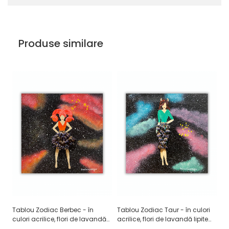
Produse similare
Tablou Zodiac Berbec - în
Tablou Zodiac Taur - în culori
Ta
culori acrilice, flori de lavandă
acrilice, flori de lavandă lipite
cu
lipite manual
manual
li