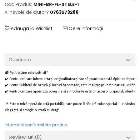
Cod Produs:
MINI-BR-FL-STELE-1
Ai nevoie de ajutor?
0763573286
Adaugă la Wishlist
Cere informații
Descriere
🎁 Pentru cine este potrivit?
✔️ Pentru cei care iubesc arta și originalitatea și vor să poarte această #picturadepurtat
✔️ Pentru iubitorii de natură și lucruri handmade, este realizat pe lemn natural, cu fini
✔️ Pentru cei care apreciază poveștile și simbolurile este un accesoriu special, oferit din 
📌 Este o mică operă de artă purtabilă, care poate fi dăruită cuiva special – un simbol de
eleganță și emoție purtată cu drag!
Informatii conformitate produs
Review-uri
(0)