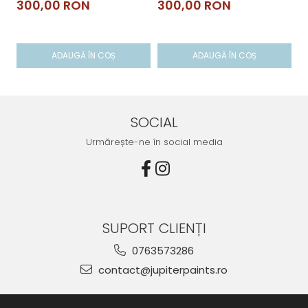
300,00 RON
300,00 RON
3
ADAUGĂ ÎN COȘ
ADAUGĂ ÎN COȘ
SOCIAL
Urmărește-ne în social media
SUPORT CLIENȚI
0763573286
contact@jupiterpaints.ro