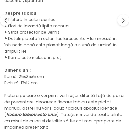
cuceritor, spontan
Despre tablou:
+ Pictură în culori acrilice
+ Flori de lavandă lipite manual
+ Strat protector de vernis
+ Detalii pictate în culori fosforescente - luminează în
întuneric dacă este plasat langă o sursă de lumină în
timpul zilei
+ Rama este inclusă în preț
Dimensiuni:
Ramă: 25x25x5 cm
Pictură: 12x12 cm
Pictura pe care o vei primi va fi ușor diferită față de poza
de prezentare, deoarece fiecare tablou este pictat
manual, astfel nu vor fi două tablouri absolut identice
(
fiecare tablou este unic
). Totuși, îmi voi da toată silința
ca mixul de culori și detaliile să fie cat mai apropiate de
imaginea prezentată.