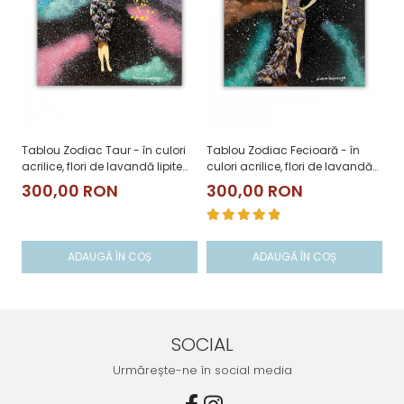
Tablou Zodiac Taur - în culori
Tablou Zodiac Fecioară - în
Ta
acrilice, flori de lavandă lipite
culori acrilice, flori de lavandă
cu
manual
lipite manual
li
300,00 RON
300,00 RON
3
ADAUGĂ ÎN COȘ
ADAUGĂ ÎN COȘ
SOCIAL
Urmărește-ne în social media