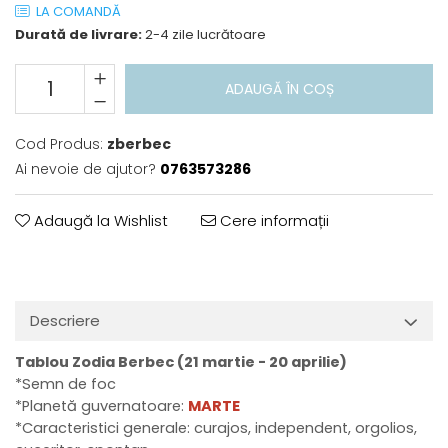
LA COMANDĂ
Durată de livrare:
2-4 zile lucrătoare
ADAUGĂ ÎN COȘ
Cod Produs:
zberbec
Ai nevoie de ajutor?
0763573286
Adaugă la Wishlist
Cere informații
Descriere
Tablou Zodia Berbec (21 martie - 20 aprilie)
*Semn de foc
*Planetă guvernatoare:
MARTE
*Caracteristici generale: curajos, independent, orgolios,