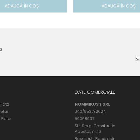
ADAUGĂ ÎN COȘ
ADAUGĂ ÎN COȘ
a
DATE COMERCIALE
Plată
HOMMIKUST SRL
Retur
J40/9537/2024
 Retur
50068037
Str. Serg. Constantin
Apostol, nr.16
Bucuresti, Bucuresti