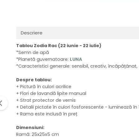
Distribuie
pe
Facebook
Descriere
Tablou Zodia Rac (22 iunie - 22 iulie)
*Semn de apă
*Planetă guvernatoare:
LUNA
*Caracteristici generale: sensibil, creativ, încăpățânat,
Despre tablou:
+ Pictură în culori acrilice
+ Flori de lavandă lipite manual
+ Strat protector de vernis
+ Detalii pictate în culori fosforescente - luminează în
+ Rama este inclusă în preț
Dimensiuni:
Ramă: 25x25x5 cm