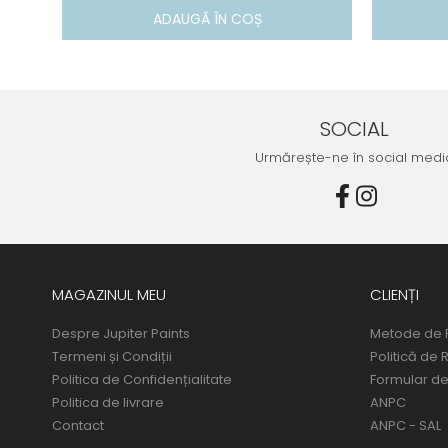
ADAUGĂ ÎN COȘ
SOCIAL
Urmărește-ne în social medi
MAGAZINUL MEU
CLIENȚI
Despre Jupiter Paints
Metode de 
Termeni și Condiții
Politică de 
Politica de Confidențialitate
Formular de
Politica de livrare
ANPC
Contact
ANPC - SAL