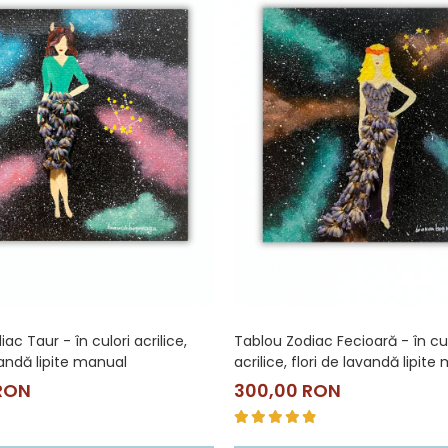
ac Taur - în culori acrilice,
Tablou Zodiac Fecioară - în cul
vandă lipite manual
acrilice, flori de lavandă lipit
RON
300,00 RON