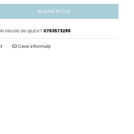
ADAUGĂ ÎN COȘ
Ai nevoie de ajutor?
0763573286
t
Cere informații