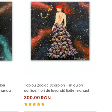
ori
Tablou Zodiac Scorpion - în culori
Tablou
e manual
acrilice, flori de lavandă lipite manual
flori 
300,00 RON
300