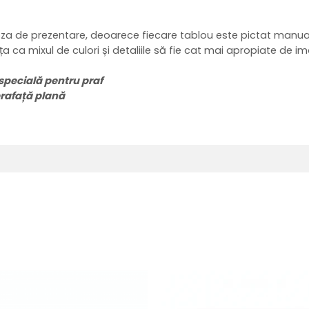
 poza de prezentare, deoarece fiecare tablou este pictat manual
ința ca mixul de culori și detaliile să fie cat mai apropiate de 
specială pentru praf
prafață plană