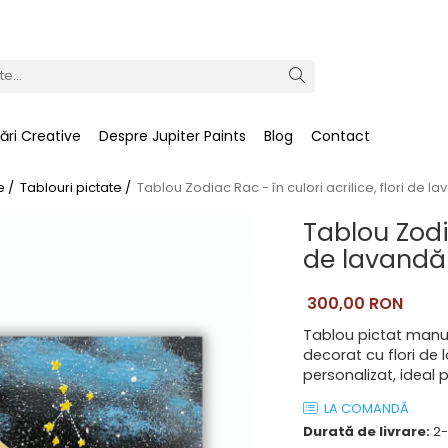
ări Creative
Despre Jupiter Paints
Blog
Contact
e /
Tablouri pictate /
Tablou Zodiac Rac - în culori acrilice, flori de l
Tablou Zodia
de lavandă 
300,00 RON
Tablou pictat manual
decorat cu flori de 
personalizat, ideal p
LA COMANDĂ
Durată de livrare:
2-