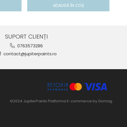
ADAUGĂ ÎN COȘ
SUPORT CLIENȚI
0763573286
contact@jupiterpaints.ro
©2024 JupiterPaints
Platforma E-commerce by Gomag