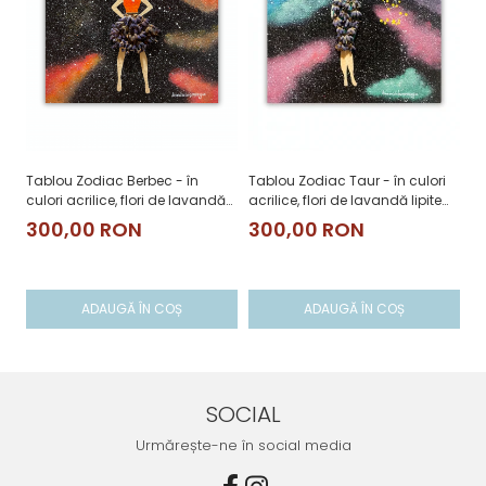
Tablou Zodiac Berbec - în
Tablou Zodiac Taur - în culori
Ta
culori acrilice, flori de lavandă
acrilice, flori de lavandă lipite
cu
lipite manual
manual
li
300,00 RON
300,00 RON
3
ADAUGĂ ÎN COȘ
ADAUGĂ ÎN COȘ
SOCIAL
Urmărește-ne în social media