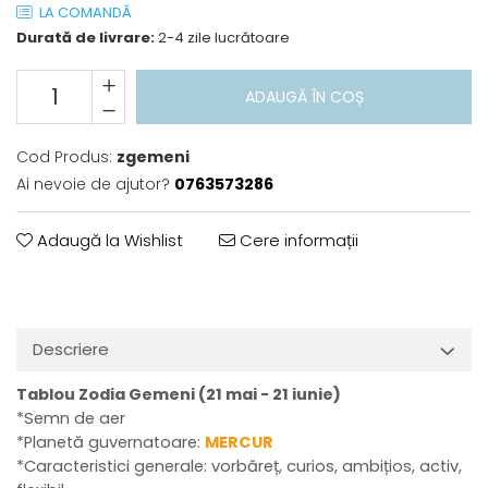
LA COMANDĂ
Durată de livrare:
2-4 zile lucrătoare
ADAUGĂ ÎN COȘ
Cod Produs:
zgemeni
Ai nevoie de ajutor?
0763573286
Adaugă la Wishlist
Cere informații
Descriere
Tablou Zodia Gemeni (21 mai - 21 iunie)
*Semn de aer
*Planetă guvernatoare:
MERCUR
*Caracteristici generale: vorbăreț, curios, ambițios, activ,