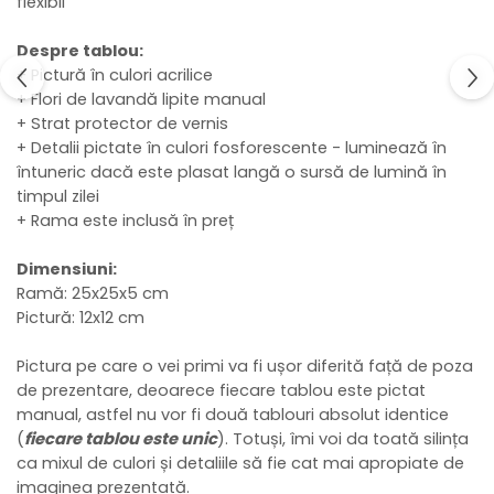
flexibil
Despre tablou:
+ Pictură în culori acrilice
+ Flori de lavandă lipite manual
+ Strat protector de vernis
+ Detalii pictate în culori fosforescente - luminează în
întuneric dacă este plasat langă o sursă de lumină în
timpul zilei
+ Rama este inclusă în preț
Dimensiuni:
Ramă: 25x25x5 cm
Pictură: 12x12 cm
Pictura pe care o vei primi va fi ușor diferită față de poza
de prezentare, deoarece fiecare tablou este pictat
manual, astfel nu vor fi două tablouri absolut identice
(
fiecare tablou este unic
). Totuși, îmi voi da toată silința
ca mixul de culori și detaliile să fie cat mai apropiate de
imaginea prezentată.