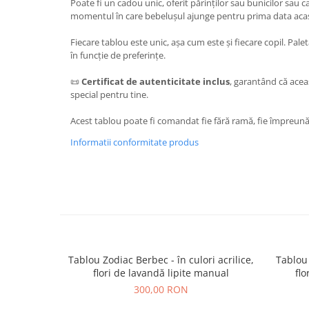
Poate fi un cadou unic, oferit părinților sau bunicilor sau c
momentul în care bebelușul ajunge pentru prima data aca
Fiecare tablou este unic, așa cum este și fiecare copil. Pale
în funcție de preferințe.
📜
Certificat de autenticitate inclus
, garantând că aceas
special pentru tine.
Acest tablou poate fi comandat fie fără ramă, fie împreună
Informatii conformitate produs
Tablou Zodiac Berbec - în culori acrilice,
Tablou 
flori de lavandă lipite manual
flo
300,00 RON