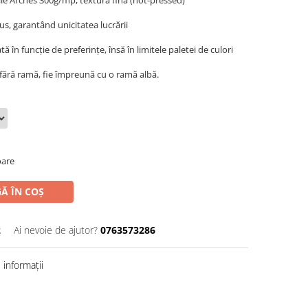
le Arches
300g/mp, textură fină (hot-pressed)
us, garantând unicitatea lucrării
ă în funcție de preferințe, însă în limitele paletei de culori
fără ramă, fie împreună cu o ramă albă.
oare
Ă ÎN COȘ
2
Ai nevoie de ajutor?
0763573286
informații