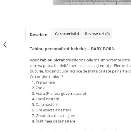
Distribuie
pe
Facebook
Caracteristici
Review-uri
(0)
Descriere
Tablou personalizat bebeluș – BABY BORN
Acest
tablou pictat
transformă cele mai importante date a
care va putea fi privită mereu cu aceeași emoție. Fiecare t
bucurie, folosind culori acrilice de înaltă calitate pe hârtie
Ce conține tabloul?
Prenumele
Zodia
Astru (Planeta guvernatoare)
Locul nașterii
Data nașterii
Ora exactă a nașterii
Greutatea de la naștere
Înălțimea de la naștere