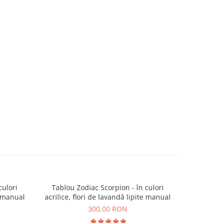
culori
Tablou Zodiac Scorpion - în culori
Tablou
e manual
acrilice, flori de lavandă lipite manual
acrilice, 
300,00 RON