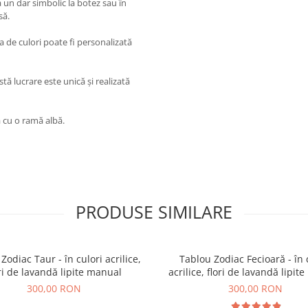
a un dar simbolic la botez sau în
să.
ta de culori poate fi personalizată
tă lucrare este unică și realizată
 cu o ramă albă.
PRODUSE SIMILARE
Zodiac Taur - în culori acrilice,
Tablou Zodiac Fecioară - în 
ri de lavandă lipite manual
acrilice, flori de lavandă lipit
300,00 RON
300,00 RON