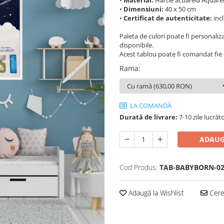
•
Material:
Hârtie acuarelă Aquarel
•
Dimensiuni:
40 x 50 cm
•
Certificat de autenticitate:
incl
Paleta de culori poate fi personalizat
disponibile.
Acest tablou poate fi comandat fie 
Rama
:
LA COMANDĂ
Durată de livrare:
7-10 zile lucrăt
ADAUG
Cod Produs:
TAB-BABYBORN-0
Adaugă la Wishlist
Cere 