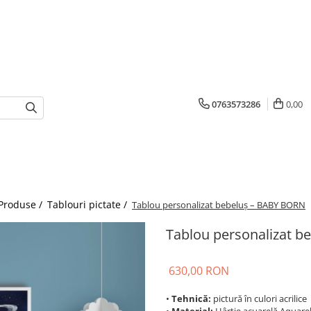
0763573286
0,00
Produse /
Tablouri pictate /
Tablou personalizat bebeluș – BABY BORN
Tablou personalizat 
630,00 RON
•
Tehnică:
pictură în culori acrilice