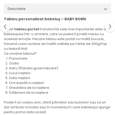
Descriere
Tablou personalizat bebeluș – BABY BORN
Acest
tablou pictat
transformă cele mai importante date ale
bebelușului într-o amintire, care va putea fi privită mereu cu
aceeași emoție. Fiecare tablou este pictat cu multă bucurie,
folosind culori acrilice de înaltă calitate pe hârtie de 300g/mp
cu textură fină.
Ce conține tabloul?
Prenumele
Zodia
Astru (Planeta guvernatoare)
Locul nașterii
Data nașterii
Ora exactă a nașterii
Greutatea de la naștere
Înălțimea de la naștere
Poate fi un cadou unic, oferit părinților sau bunicilor sau ca un
dar simbolic la botez sau în momentul în care bebelușul ajunge
pentru prima data acasă.