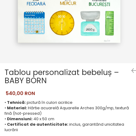
Pictate
Tablou personalizat bebeluș –
BABY BORN
540,00 RON
•
Tehnică:
pictură în culori acrilice
•
Material:
Hârtie acuarelă Aquarelle Arches
300g/mp, textură
fină (hot-pressed)
•
Dimensiuni:
40 x 50 cm
•
Certificat de autenticitate:
inclus, garantând unicitatea
lucrării