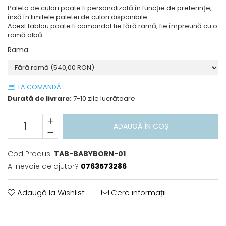
Paleta de culori poate fi personalizată în funcție de preferințe,
însă în limitele paletei de culori disponibile.
Acest tablou poate fi comandat fie fără ramă, fie împreună cu o
ramă albă.
Rama
:
LA COMANDĂ
Durată de livrare:
7-10 zile lucrătoare
ADAUGĂ ÎN COȘ
Cod Produs:
TAB-BABYBORN-01
Ai nevoie de ajutor?
0763573286
Adaugă la Wishlist
Cere informații