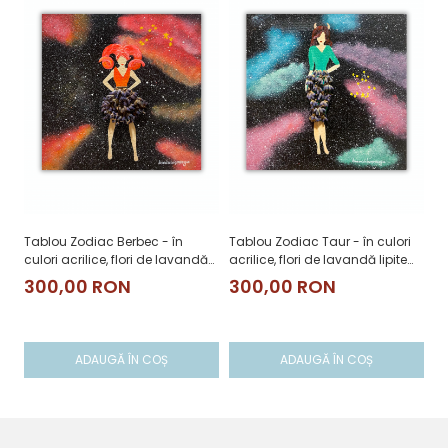
Tablou Zodiac Berbec - în
Tablou Zodiac Taur - în culori
Ta
culori acrilice, flori de lavandă
acrilice, flori de lavandă lipite
cu
lipite manual
manual
li
300,00 RON
300,00 RON
3
ADAUGĂ ÎN COȘ
ADAUGĂ ÎN COȘ